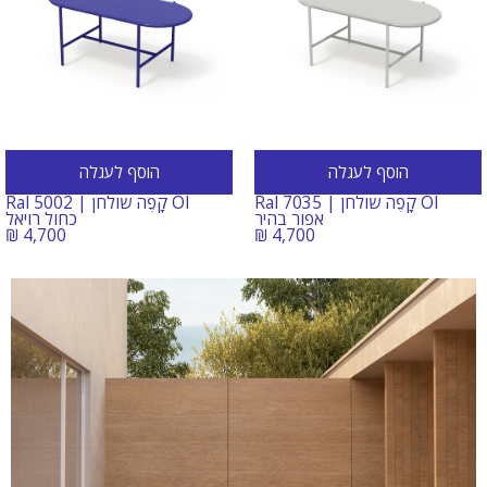
הוסף לעגלה
הוסף לעגלה
OI קָפֶה שולחן | Ral 7035
OI קָפֶה שולחן | Ral 5002
אפור בהיר
כחול רויאל
₪
4,700
₪
4,700