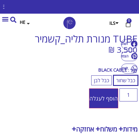
WELCOME TO FE EXPERIENCE
0
HE
ILS
USD
TUBE מנורת תליה_קשמיר
לשתף
EUR
₪
3,500
GBP
הצמד אותו
לשתף
: BLACK CABLE
כֶּבֶל
כבל שחור
כבל לבן
הוסף לעגלה
מידות
משלוח
אחזקה